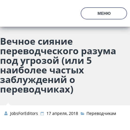
En
Ru
МЕНЮ
О Компании
Цены
Вечное сияние
Вакансии
переводческого разума
Тестовое Задание
Вакансия Главный Редактор (менеджер)
Вакансия Редактор
под угрозой (или 5
Отзывы
наиболее частых
FAQ
заблуждений о
Присоединиться
переводчиках)
JobsForEditors
17 апреля, 2018
Переводчикам